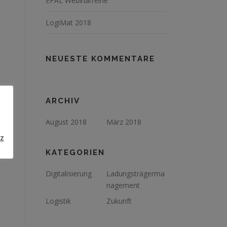
EPAL Webinarreihe
LogiMat 2018
NEUESTE KOMMENTARE
ARCHIV
August 2018
März 2018
z
KATEGORIEN
Digitalisierung
Ladungsträgerma
nagement
Logistik
Zukunft