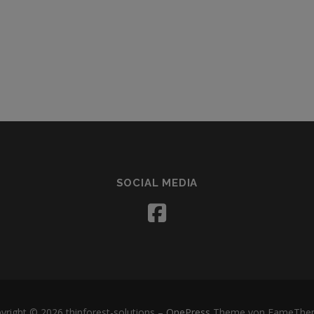
SOCIAL MEDIA
yright © 2026 thinforest-solutions
–
OnePress
Theme von FameThe