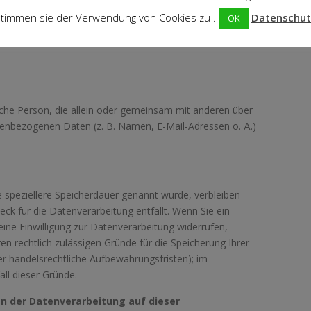
timmen sie der Verwendung von Cookies zu .
Datenschut
OK
stische Person, die allein oder gemeinsam mit anderen über
nenbezogenen Daten (z. B. Namen, E-Mail-Adressen o. Ä.)
e speziellere Speicherdauer genannt wurde, verbleiben
k für die Datenverarbeitung entfällt. Wenn Sie ein
ne Einwilligung zur Datenverarbeitung widerrufen,
en rechtlich zulässigen Gründe für die Speicherung Ihrer
r handelsrechtliche Aufbewahrungsfristen); im
all dieser Gründe.
n der Datenverarbeitung auf dieser