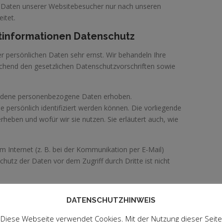
n Daten unserer Websitebesucher nur nach unseren
itet.
htinformationen Datenschutz
r persönlichen Daten sehr ernst. Wir behandeln Ihre
chend den gesetzlichen Datenschutzvorschriften sowie
iedene personenbezogene Daten erhoben.
persönlich identifiziert werden können. Die vorliegende
rheben und wofür wir sie nutzen. Sie erläutert auch, wie
m Internet (z. B. bei der Kommunikation per E-Mail)
chutz der Daten vor dem Zugriff durch Dritte ist nicht
DATENSCHUTZHINWEIS
 auf dieser Website ist:
Diese Webseite verwendet Cookies. Mit der Nutzung dieser Seite