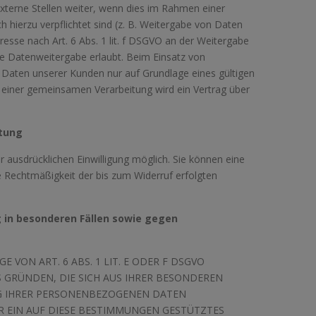
terne Stellen weiter, wenn dies im Rahmen einer
ich hierzu verpflichtet sind (z. B. Weitergabe von Daten
resse nach Art. 6 Abs. 1 lit. f DSGVO an der Weitergabe
e Datenweitergabe erlaubt. Beim Einsatz von
Daten unserer Kunden nur auf Grundlage eines gültigen
e einer gemeinsamen Verarbeitung wird ein Vertrag über
itung
r ausdrücklichen Einwilligung möglich. Sie können eine
Die Rechtmäßigkeit der bis zum Widerruf erfolgten
in besonderen Fällen sowie gegen
VON ART. 6 ABS. 1 LIT. E ODER F DSGVO
US GRÜNDEN, DIE SICH AUS IHRER BESONDEREN
NG IHRER PERSONENBEZOGENEN DATEN
ÜR EIN AUF DIESE BESTIMMUNGEN GESTÜTZTES