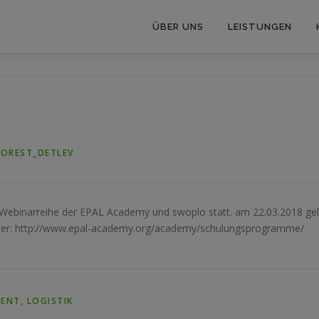
ÜBER UNS
LEISTUNGEN
FOREST_DETLEV
 Webinarreihe der EPAL Academy und swoplo statt. am 22.03.2018 ge
ter: http://www.epal-academy.org/academy/schulungsprogramme/
MENT
,
LOGISTIK