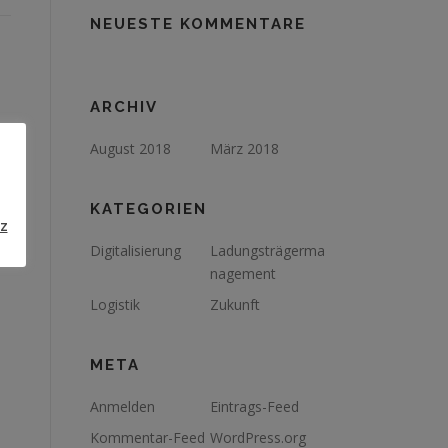
NEUESTE KOMMENTARE
ARCHIV
August 2018
März 2018
KATEGORIEN
z
Digitalisierung
Ladungsträgerma
nagement
Logistik
Zukunft
META
Anmelden
Eintrags-Feed
Kommentar-Feed
WordPress.org