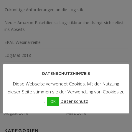
Zukünftige Anforderungen an die Logistik
Neuer Amazon-Paketdienst: Logistikbranche drängt sich selbst
ins Abseits
EPAL Webinarreihe
LogiMat 2018
DATENSCHUTZHINWEIS
NEUESTE KOMMENTARE
Diese Webseite verwendet Cookies. Mit der Nutzung
dieser Seite stimmen sie der Verwendung von Cookies zu
.
Datenschutz
ARCHIV
OK
August 2018
März 2018
KATEGORIEN