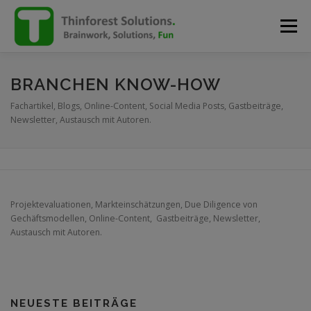
Zum
Inhalt
Menü
springen
ÜBER UNS
LEISTUNGEN
KONTAKT
BLOG
BRANCHEN KNOW-HOW
Fachartikel, Blogs, Online-Content, Social Media Posts, Gastbeiträge,
Newsletter, Austausch mit Autoren.
TEAM
IMPRESSUM
Projektevaluationen, Markteinschätzungen, Due Diligence von
Gechäftsmodellen, Online-Content, Gastbeiträge, Newsletter,
Austausch mit Autoren.
NEUESTE BEITRÄGE